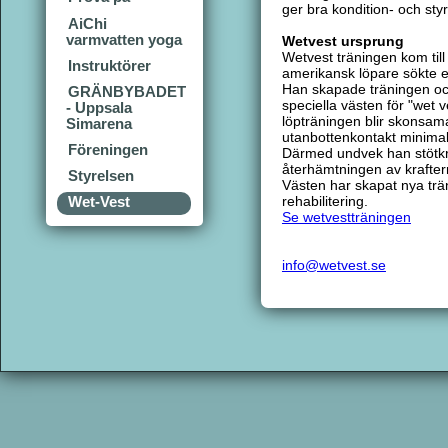
ger bra kondition- och sty
AiChi
varmvatten yoga
Wetvest ursprung
Wetvest träningen kom till
Instruktörer
amerikansk löpare sökte e
Han skapade träningen o
GRÄNBYBADET
speciella västen för "wet v
- Uppsala
löpträningen blir skonsama
Simarena
utanbottenkontakt minimal
Föreningen
Därmed undvek han stötkra
återhämtningen av krafter
Styrelsen
Västen har skapat nya trä
rehabilitering.
Wet-Vest
Se wetvestträningen
info@wetvest.se