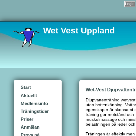
Login
Wet Vest Uppland
Start
Wet-Vest Djupvattentr
Aktuellt
Djupvattenträning wetvest
Medlemsinfo
utan bottenkänning. Vattne
egenskaper är skonsamt oc
Träningstider
träning ger motstånd och
Priser
muskelmassage och mins
belastningen på leder och 
Anmälan
Träningen är effektiv me
Prova på